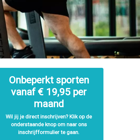
Onbeperkt sporten
vanaf € 19,95 per
maand
Wil jij je direct inschrijven?
Klik
op de
onderstaande knop om naar ons
inschrijfformulier te gaan.