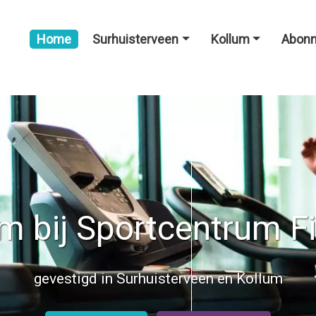
Home
Surhuisterveen
Kollum
Abon
 bij Sportcentrum F
gevestigd in Surhuisterveen en Kollum