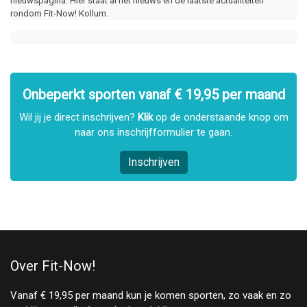
nieuwspagina. Hier staat al het nieuws en de laatste actualiteiten 
rondom Fit-Now! Kollum.
Onbeperkt sporten vanaf € 19,95 per maand
Wil jij je direct inschrijven?
Klik
op de onderstaande knop om
naar ons inschrijfformulier te gaan.
Inschrijven
Over Fit-Now!
Vanaf € 19,95 per maand kun je komen sporten, zo vaak en zo